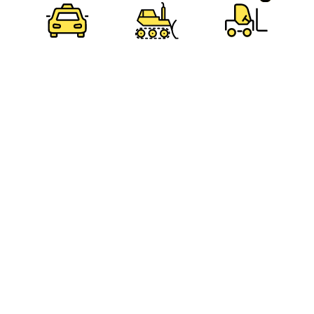
שליחת פרטייך מהווה הסכמה ל
תקנון האתר
כיצד לבחור מורה נהיגה
באתר תמצאו מספר עצום של 632 מורים ובתי ספר עבור
איתם תוכלו ללמוד ולהוציא רישיון , במקום לחפש מורה
נהיגה מבין 632, מורים וסתי ספר, בלחיצת כפתור תקבלו
הצעת מחיר מעד 3 מורים שהכי מתאימים לכם.
הגיע הזמן להתחיל לימודי נהיגה, אוטוטו תקבלו רישיון
נהיגה, תעלו על הכביש ותחיו כמו גדולים. אבל לפני
שמגיעים לרגע המיוחל מוטלת עליכם המשימה לבחור
מורה נהיגה.
המשך קריאה
חיפוש מורי נהיגה